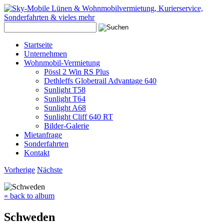
Startseite
Unternehmen
Wohnmobil-Vermietung
Pössl 2 Win RS Plus
Dethleffs Globetrail Advantage 640
Sunlight T58
Sunlight T64
Sunlight A68
Sunlight Cliff 640 RT
Bilder-Galerie
Mietanfrage
Sonderfahrten
Kontakt
Vorherige
Nächste
« back to album
Schweden