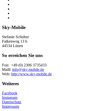
Sky-Mobile
Stefanie Schultze
Falkenweg 13 b
44534 Lünen
So erreichen Sie uns
Fon: +49 (0) 2306 3735433
Maill:
info@sky-mobile.de
Web:
http://www.sky-mobile.de
Weiteres
Facebook
Instagram
Datenschutz
Impressum