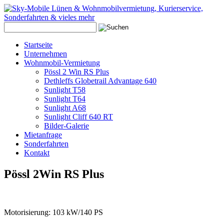
Startseite
Unternehmen
Wohnmobil-Vermietung
Pössl 2 Win RS Plus
Dethleffs Globetrail Advantage 640
Sunlight T58
Sunlight T64
Sunlight A68
Sunlight Cliff 640 RT
Bilder-Galerie
Mietanfrage
Sonderfahrten
Kontakt
Pössl
2Win
RS
Plus
Motorisierung: 103 kW/140 PS